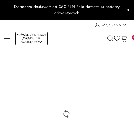
Przejdź do treści głównej
Przejdź do wyszukiwarki
Przejdź do moje konto
Przejdź do menu głównego
Przejdź do opisu produktu
Przejdź do stopki
Darmowa dostawa* od 350 PLN *nie dotyczy kalendarzy
adwentowych
Moje konto