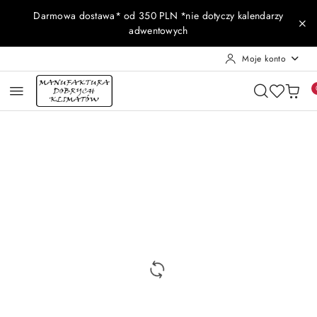
Przejdź do treści głównej
Przejdź do wyszukiwarki
Przejdź do moje konto
Przejdź do menu głównego
Przejdź do opisu produktu
Przejdź do stopki
Darmowa dostawa* od 350 PLN *nie dotyczy kalendarzy
adwentowych
Moje konto