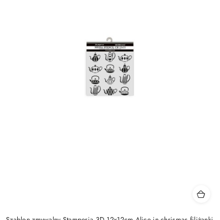
Szablon zmywalny Stamperia 3D 12x12cm Alice in chrismas filiżanki