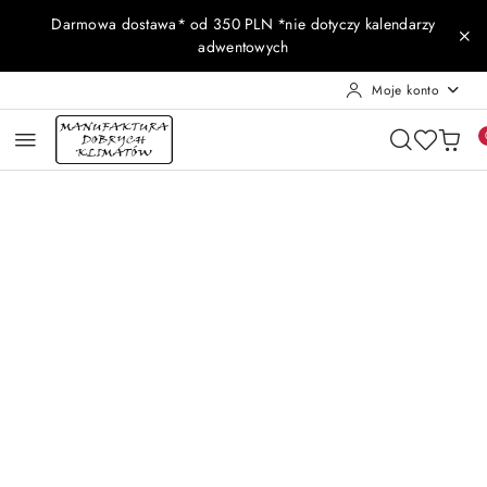
Przejdź do treści głównej
Przejdź do wyszukiwarki
Przejdź do moje konto
Przejdź do menu głównego
Przejdź do opisu produktu
Przejdź do stopki
Darmowa dostawa* od 350 PLN *nie dotyczy kalendarzy
adwentowych
Moje konto