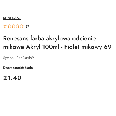
NAZWA
RENESANS
PRODUCENTA:
(0)
Renesans farba akrylowa odcienie
mikowe Akryl 100ml - Fiolet mikowy 69
Symbol:
RenAkryl69
Dostępność:
Mało
cena:
21.40