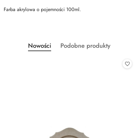
Farba akrylowa o pojemności 100ml.
Produkty
Produkty
Nowości
Podobne produkty
Pomiń karuzelę produktów
o
o
statusie:
statusie: