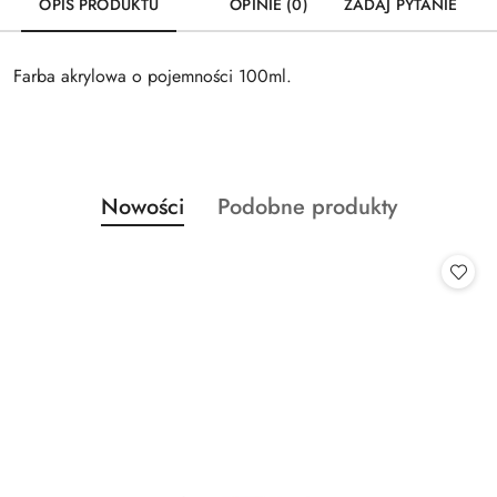
OPIS PRODUKTU
OPINIE (0)
ZADAJ PYTANIE
Farba akrylowa o pojemności 100ml.
Produkty
Produkty
Nowości
Podobne produkty
Pomiń karuzelę produktów
o
o
statusie:
statusie: