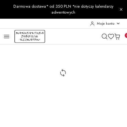
Przejdź do treści głównej
Przejdź do wyszukiwarki
Przejdź do moje konto
Przejdź do menu głównego
Przejdź do opisu produktu
Przejdź do stopki
Darmowa dostawa* od 350 PLN *nie dotyczy kalendarzy
adwentowych
Moje konto