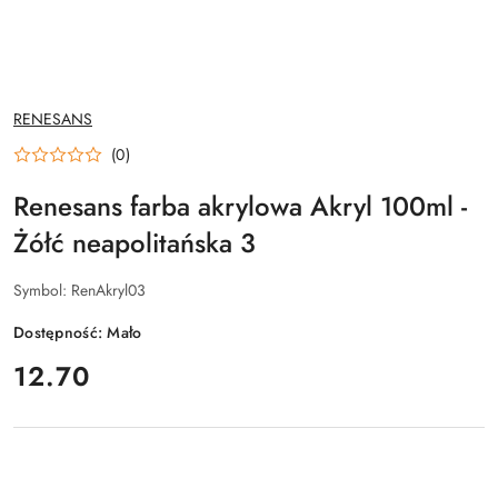
NAZWA
RENESANS
PRODUCENTA:
(0)
Renesans farba akrylowa Akryl 100ml -
Żółć neapolitańska 3
Symbol:
RenAkryl03
Dostępność:
Mało
cena:
12.70