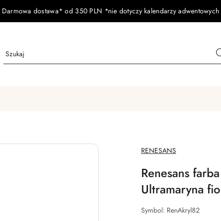
Darmowa dostawa* od 350 PLN *nie dotyczy kalendarzy adwentowych
NAZWA
RENESANS
PRODUCENTA:
Renesans farba
Ultramaryna fi
Symbol:
RenAkryl82