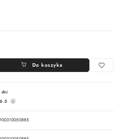
Do koszyka
 dni
6.5
900310050885
900310050885