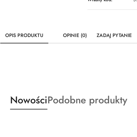
OPIS PRODUKTU
OPINIE (0)
ZADAJ PYTANIE
Produkty
Produkty
Nowości
Podobne produkty
o
o
statusie:
statusie: