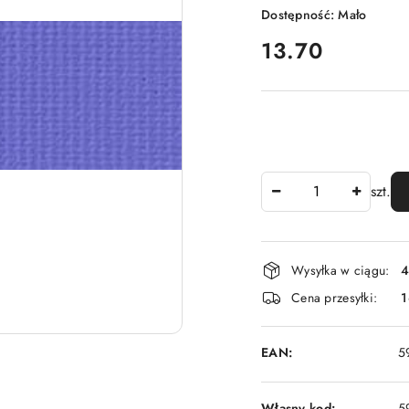
Dostępność:
Mało
cena:
13.70
Ilość
szt.
Dostępność
Wysyłka w ciągu:
4
i
Cena przesyłki:
1
dostawa
EAN:
5
Własny kod:
5