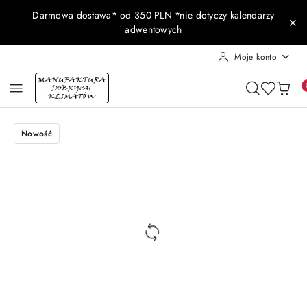
Przejdź do treści głównej
Przejdź do wyszukiwarki
Przejdź do moje konto
Przejdź do menu głównego
Przejdź do opisu produktu
Przejdź do stopki
Darmowa dostawa* od 350 PLN *nie dotyczy kalendarzy
adwentowych
Moje konto
Nowość