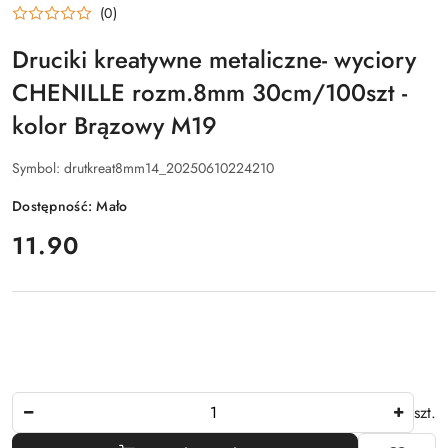
(0)
Druciki kreatywne metaliczne- wyciory
CHENILLE rozm.8mm 30cm/100szt -
kolor Brązowy M19
Symbol:
drutkreat8mm14_20250610224210
Dostępność:
Mało
cena:
11.90
Ilość
szt.